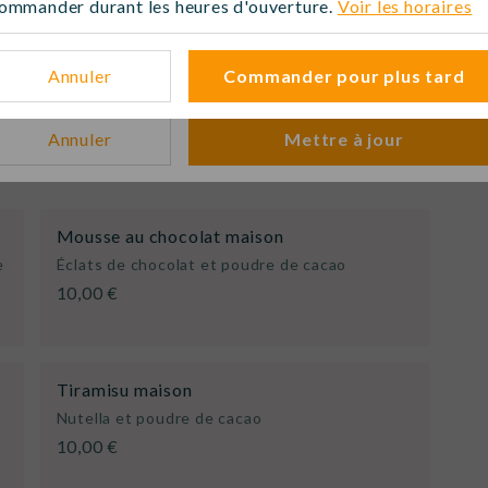
ommander durant les heures d'ouverture.
Voir les horaires
uand ?
Pas d'heure sélectionnée
Modifi
Annuler
Commander pour plus tard
Annuler
Mettre à jour
Mousse au chocolat maison
e
Éclats de chocolat et poudre de cacao
10,00 €
Tiramisu maison
Nutella et poudre de cacao
10,00 €