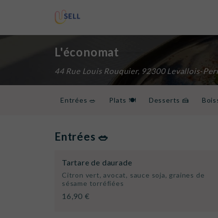
L'économat
44 Rue Louis Rouquier, 92300 Levallois-Perr
Entrées 🥗
Plats 🍽️
Desserts 🍰
Bois
Vins blancs 🍷
Vins rosés 🍷
Boissons c
Entrées 🥗
Tartare de daurade
Citron vert, avocat, sauce soja, graines de
sésame torréfiées
16,90 €