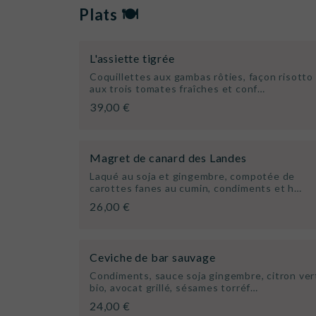
Plats 🍽️
L'assiette tigrée
Coquillettes aux gambas rôties, façon risotto
aux trois tomates fraîches et conf…
39,00 €
Magret de canard des Landes
Laqué au soja et gingembre, compotée de
carottes fanes au cumin, condiments et h…
26,00 €
Ceviche de bar sauvage
Condiments, sauce soja gingembre, citron ver
bio, avocat grillé, sésames torréf…
24,00 €