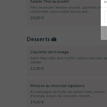
Salade Thaï au poulet
c
Q
Filet de poulet fermier snacké , parfumé à la
citronnelle, sauce aidre-douce mai…
20,00 €
Desserts 🍰
L'assiette de fromage
Saint-Marcellin, brie truffé, raisins, mesclun d
salade
12,00 €
Mousse au chocolat signature
Accompagné de fruits de saison frais, zestes
d'orange, éclats de chocolat, menth…
19,00 €