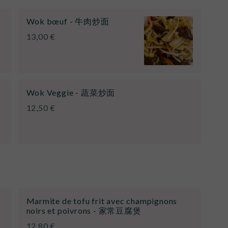
Wok bœuf - 牛肉炒面
13,00 €
Wok Veggie - 蔬菜炒面
12,50 €
Marmite de tofu frit avec champignons
noirs et poivrons - 家常豆腐煲
12,80 €