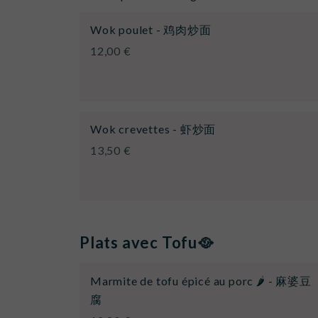
Wok poulet - 鸡肉炒面
12,00 €
Wok crevettes - 虾炒面
13,50 €
Plats avec Tofu🥘
Marmite de tofu épicé au porc 🌶️ - 麻婆豆
腐