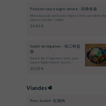
Poisson sauce aigre-douce - 咕噜鱼饭
Morceaux de poissons blancs frits enrobés d
sauce sucrée / salée
14,50 €
Sauté de légumes - 地三鲜盖
饭
Sauté de 3 légumes sans une
sauce légèrement sucré…
10,50 €
Viandes🥩
Porc braisé -红烧肉