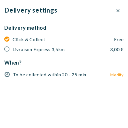
×
Delivery settings
Delivery method
Perchiana
Click & Collect
Free
Végétarien, Grillades
Livraison Express 3,5km
7 Rue Mademoiselle, 75015 Paris, France
3,00 €
When?
To be collected within 20 - 25 min
Modify
No address selected
To be collected within 20 - 25 min
Modify
Entrées
Grillades
Plats mijotés
Desserts
Menus
Entrées
Service avec une Nane Lavashe (pain Iranien)