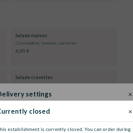
Salade maison
Concombre, tomate, carottes
6,00 €
Salade crevettes
7,00 €
×
elivery settings
×
Currently closed
elivery method
Click & Collect
Fr
his establishment is currently closed. You can order during