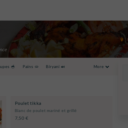
nce
upes 🥣
Pains 🫓
Biryani 🍛​
More
étariens 🍛
Desserts 🍰
Menus 🍽️

Vins rosés🍷
Poulet tikka
Blanc de poulet mariné et grillé
7,50 €