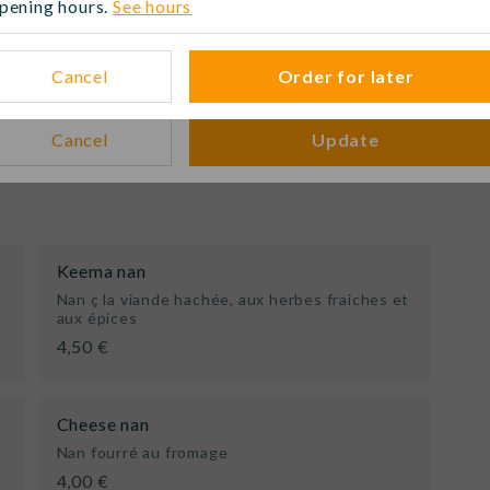
pening hours.
See hours
When?
Soupe aux lentilles et poisson
5,50 €
No time selected
Modi
Cancel
Order for later
Cancel
Update
Keema nan
Nan ç la viande hachée, aux herbes fraiches et
aux épices
4,50 €
Cheese nan
Nan fourré au fromage
4,00 €