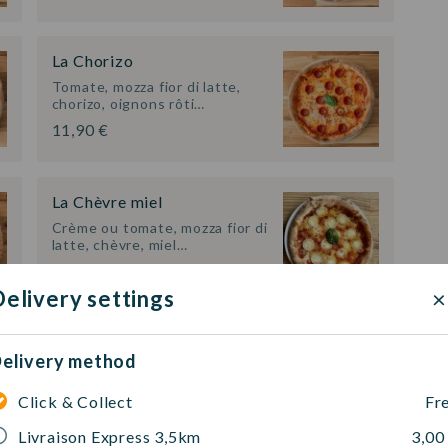
La Chorizo
Tomate, mozza fior di latte,
chorizo, oignons rôti…
11,90 €
La Chèvre miel
Crème ou tomate, mozza fior di
latte, chèvre, miel…
11,90 €
×
elivery settings
La Sicilienne
elivery method
Tomate, mozza fior di latte,
anchois, câpres, oliv…
Click & Collect
Fr
12,90 €
Livraison Express 3,5km
3,00