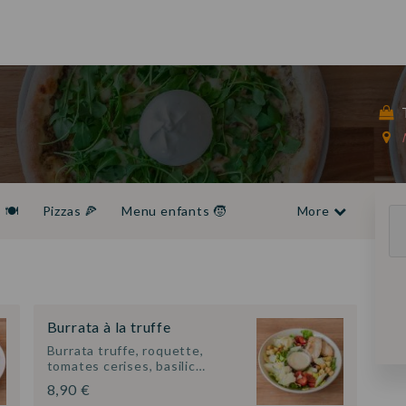
T
🍽️
Pizzas 🍕
Menu enfants 🧒
More
ons chaudes ☕
Burrata à la truffe
Burrata truffe, roquette,
tomates cerises, basilic…
8,90 €