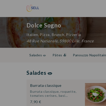
Dolce Sogno
Italien, Pizza, Brunch, Pizzeria
48 Rue Nationale, 59800 Lille, France
Salades 🥗
Pâtes 🍝
Panouzzo Napolitain 
Desserts 🍰
Boissons fraiches 🥤
Boiss
Salades 🥗
Burrata classique
Burrata classique, roquette,
tomates cerises, basi…
7,90 €