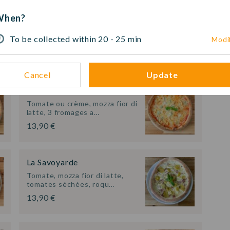
When?
La Bolognese
Tomate, mozza fior di latte,
To be collected within 20 - 25 min
Modi
viande hachée, oignon…
13,90 €
Cancel
Update
La 4 Fromages
Tomate ou crème, mozza fior di
latte, 3 fromages a…
13,90 €
La Savoyarde
Tomate, mozza fior di latte,
tomates séchées, roqu…
13,90 €