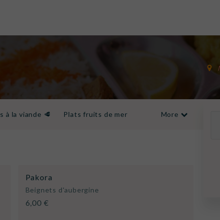
s à la viande 🥩
Plats fruits de mer
More
Desserts
Boissons
Pakora
Beignets d'aubergine
6,00 €