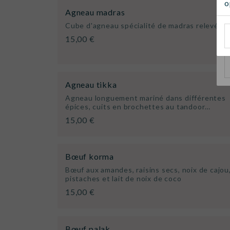
o
Agneau madras
Cube d'agneau spécialité de madras relevé
15,00 €
Agneau tikka
Agneau longuement mariné dans différentes
épices, cuits en brochettes au tandoor…
15,00 €
Bœuf korma
Bœuf aux amandes, raisins secs, noix de cajou
pistaches et lait de noix de coco
15,00 €
Bœuf palak