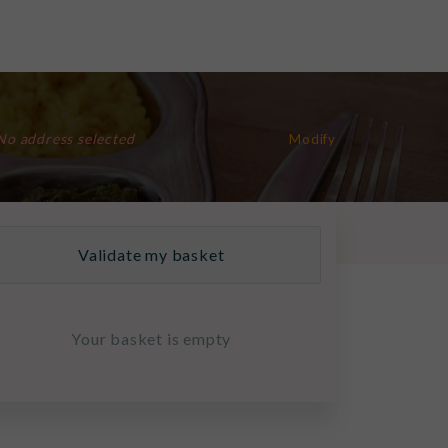
No address selected
Modify
Validate my basket
Your basket is empty