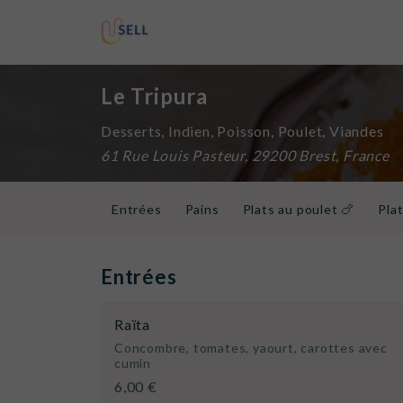
Le Tripura
Desserts, Indien, Poisson, Poulet, Viandes
61 Rue Louis Pasteur, 29200 Brest, France
Entrées
Pains
Plats au poulet 🍗
Plat
Biryanis
Accompagnements
Riz basmati
Entrées
Raïta
Concombre, tomates, yaourt, carottes avec
cumin
6,00 €