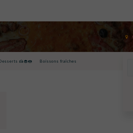
Desserts 🍰🧁🍩
Boissons fraîches