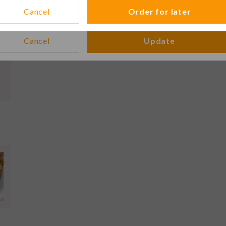
8,50 €
No time selected
Modi
Cancel
Order for later
Cancel
Update