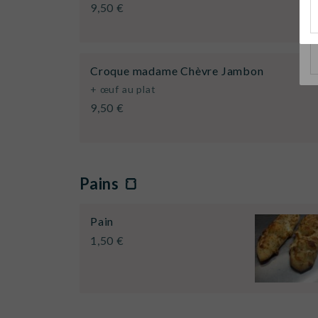
9,50 €
Croque madame Chèvre Jambon
+ œuf au plat
9,50 €
Pains 🍞
Pain
1,50 €