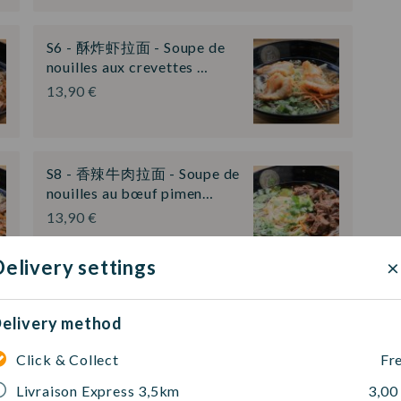
S6 - 酥炸虾拉面 - Soupe de
nouilles aux crevettes …
13,90 €
S8 - 香辣牛肉拉面 - Soupe de
nouilles au bœuf pimen…
13,90 €
×
elivery settings
elivery method
Click & Collect
Fr
Livraison Express 3,5km
3,00