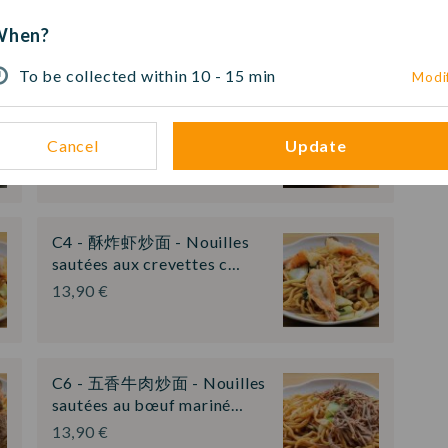
When?
To be collected within 10 - 15 min
Modi
C2 - 素炒面 & 炒时蔬 -
Nouilles sautées aux
légumes…
Cancel
Update
13,90 €
C4 - 酥炸虾炒面 - Nouilles
sautées aux crevettes c…
13,90 €
C6 - 五香牛肉炒面 - Nouilles
sautées au bœuf mariné…
13,90 €