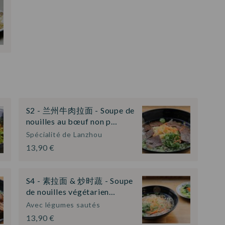
S2 - 兰州牛肉拉面 - Soupe de
nouilles au bœuf non p…
Spécialité de Lanzhou
13,90 €
S4 - 素拉面 & 炒时蔬 - Soupe
de nouilles végétarien…
Avec légumes sautés
13,90 €