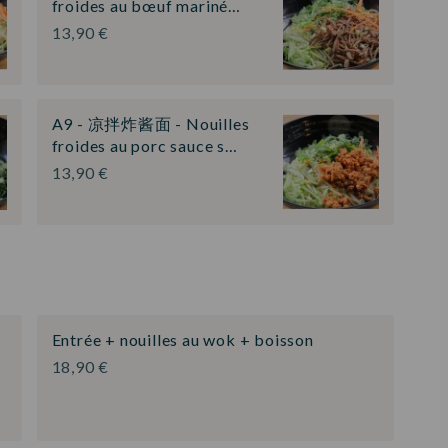
froides au bœuf mariné…
13,90 €
A9 - 凉拌炸酱面 - Nouilles
froides au porc sauce s…
13,90 €
Entrée + nouilles au wok + boisson
18,90 €