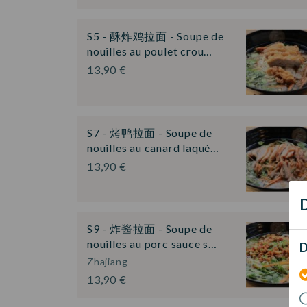
S5 - 酥炸鸡拉面 - Soupe de
nouilles au poulet crou…
13,90 €
S7 - 烤鸭拉面 - Soupe de
nouilles au canard laqué…
13,90 €
D
S9 - 炸酱拉面 - Soupe de
nouilles au porc sauce s…
D
Zhajiang
13,90 €