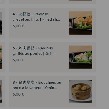
4 - 龙虾饺 - Raviolis
crevettes frits | Fried sh…
6,00 €
6 - 鸡肉锅贴 - Raviolis
grillés au poulet | Gril…
6,00 €
8 - 猪肉烧卖 - Bouchées au
porc à la vapeur 10min…
6,00 €