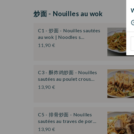
炒面 - Nouilles au wok
C1 - 炒面 - Nouilles sautées
au wok | Noodles s…
11,90 €
C3 - 酥炸鸡炒面 - Nouilles
sautées au poulet crous…
13,90 €
C5 - 排骨炒面 - Nouilles
sautées au traves de por…
13,90 €