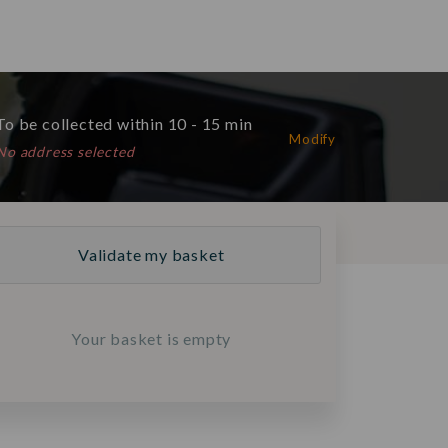
o be collected within 10 - 15 min
Modify
No address selected
Validate my basket
Your basket is empty