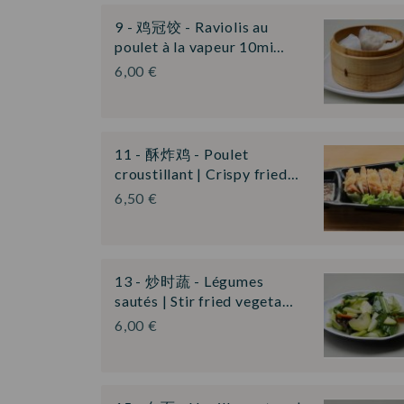
9 - 鸡冠饺 - Raviolis au
poulet à la vapeur 10mi…
6,00 €
11 - 酥炸鸡 - Poulet
croustillant | Crispy fried…
6,50 €
13 - 炒时蔬 - Légumes
sautés | Stir fried vegeta…
6,00 €