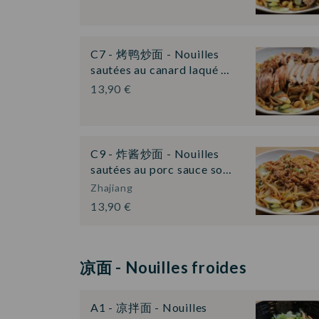
C7 - 烤鸭炒面 - Nouilles
sautées au canard laqué …
13,90 €
C9 - 炸酱炒面 - Nouilles
sautées au porc sauce so…
Zhajiang
13,90 €
凉面 - Nouilles froides
A1 - 凉拌面 - Nouilles