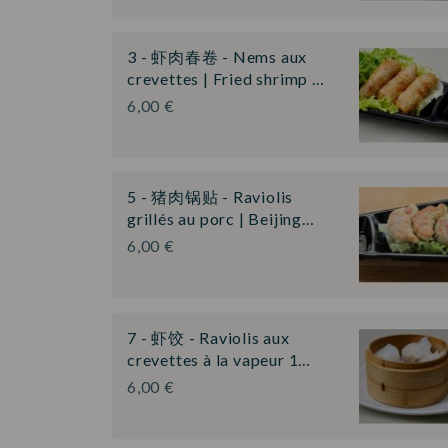
3 - 虾肉春卷 - Nems aux
crevettes | Fried shrimp …
6,00 €
5 - 猪肉锅贴 - Raviolis
grillés au porc | Beijing…
6,00 €
7 - 虾饺 - Raviolis aux
crevettes à la vapeur 1…
6,00 €