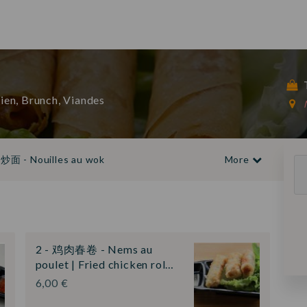
T
rien, Brunch, Viandes
炒面 - Nouilles au wok
More
esserts 🍰🧁🍩
Boissons fraîches
🍺
Vins 🍷
2 - 鸡肉春卷 - Nems au
poulet | Fried chicken rol…
6,00 €