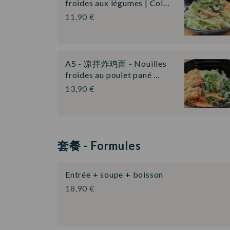
froides aux légumes | Col…
11,90 €
A5 - 凉拌炸鸡面 - Nouilles
froides au poulet pané …
13,90 €
套餐 - Formules
Entrée + soupe + boisson
18,90 €