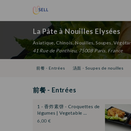
La Pâte à Nouilles Elysées
Asiatique, Chinois, Nouilles, Soupes, Végéta
41 Rue de Ponthieu, 75008 Paris, France
前餐 - Entrées
汤面 - Soupes de nouilles
凉面 - Nouilles froides
套餐 - Formules
D
Jus 🍏🍍🍇
Boissons Chaudes ☕
Bières 
前餐 - Entrées
1 - 香炸素饼 - Croquettes de
légumes | Vegetable …
6,00 €