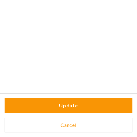
Spritz Limoncello
8,00 €
Spritz Aperol
7,00 €
Spritz Campari
7,00 €
Update
Cancel