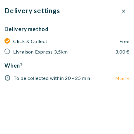
×
Delivery settings
Delivery method
L'Ami.e
Click & Collect
Free
Desserts, Pâtes, Salades, Pizza
Livraison Express 3,5km
114 Bd de la Villette, 75019 Paris, France
3,00 €
When?
To be collected within 20 - 25 min
Modify
No address selected
To be collected within 20 - 25 min
Modify
Entrées🥗
Salades🥗
Pâtes & Lasagnes🍝
Pizzas🍕
Entrées🥗
Focaccia à huile d’olive à l’ail et origan