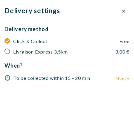
×
Delivery settings
Delivery method
Clochette et fourchette
Click & Collect
Free
Brunch
Livraison Express 3,5km
7 Rue des Faures, 33000 Bordeaux, France
3,00 €
When?
To be collected within 15 - 20 min
Modify
No address selected
To be collected within 15 - 20 min
Modify
À partager 🥟 🍡
Salades 🥗
Les incontournable 🥘
Bu
À partager 🥟 🍡
Houmous