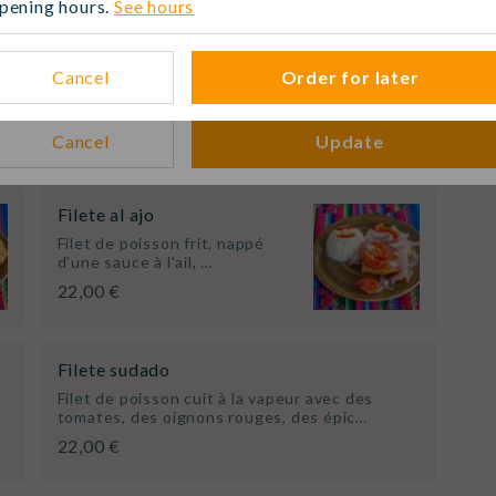
pening hours.
See hours
Purée de pomme de terre citronnée garnie
When?
avec du thon et ceviche de Cabillaud al…
26,00 €
No time selected
Modi
Cancel
Order for later
Cancel
Update
ts de mer 🍤🦪🍣
Filete al ajo
Filet de poisson frit, nappé
d’une sauce à l'ail, …
22,00 €
Filete sudado
Filet de poisson cuit à la vapeur avec des
tomates, des oignons rouges, des épic…
22,00 €