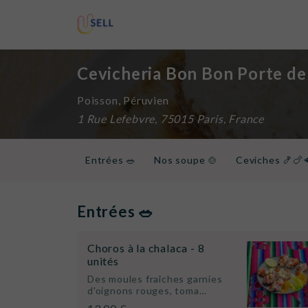
Cevicheria Bon Bon Porte de 
Poisson, Péruvien
1 Rue Lefebvre, 75015 Paris, France
Entrées 🥗
Nos soupe 🍲
Ceviches 🍤🍗
Nos plats de poisson et de fruits de mer 🍤🦪
Desserts 🍰
Boissons fraîches 🥤
Bières
Entrées 🥗
Choros à la chalaca - 8
unités
Des moules fraîches garnies
d'oignons rouges, toma…