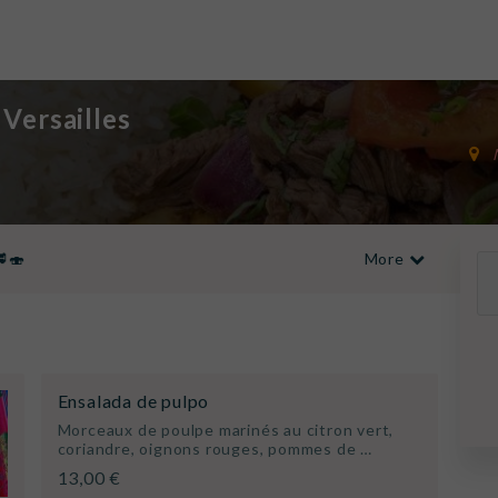
Versailles
🍣
More

Nos plats de viandes 🥩
Menus 🍽️
Café ☕
Ensalada de pulpo
Morceaux de poulpe marinés au citron vert,
coriandre, oignons rouges, pommes de …
13,00 €