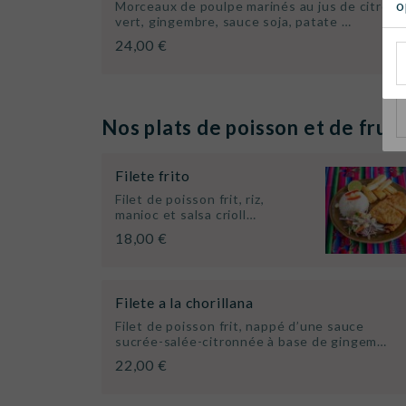
o
Morceaux de poulpe marinés au jus de citron
vert, gingembre, sauce soja, patate …
24,00 €
Nos plats de poisson et de frui
Filete frito
Filet de poisson frit, riz,
manioc et salsa crioll…
18,00 €
Filete a la chorillana
Filet de poisson frit, nappé d’une sauce
sucrée-salée-citronnée à base de gingem…
22,00 €